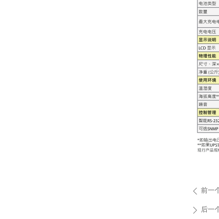
前一
ꄴ
后一
ꄲ