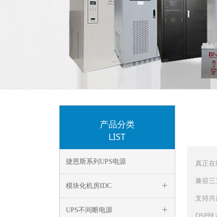
产品分类
LIST
捷恩斯系列UPS电源
真正在
兼容三
模块化机房IDC
ꄶ
支持共
UPS不间断电源
ꄶ
DSP