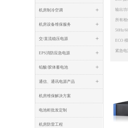
输出功率
机房制冷空调
ꄶ
所有相
机房设备维保服务
ꄶ
50Hz
交/直流稳压电源
ꄶ
ECO
紧急电源
EPS消防应急电源
ꄶ
铅酸/胶体蓄电池
ꄶ
通信、通讯电源产品
ꄶ
机房维保解决方案
电池柜批发定制
机房防雷工程