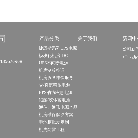
司
产品分类
关于我们
新闻中
捷恩斯系列UPS电源
公司新
模块化机房IDC
行业动
8135676908
UPS不间断电源
机房制冷空调
机房设备维保服务
交/直流稳压电源
EPS消防应急电源
铅酸/胶体蓄电池
通信、通讯电源产品
机房维保解决方案
电池柜批发定制
机房防雷工程