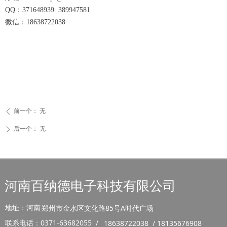
QQ：371648939 389947581
微信：18638722038
前一个：
无
ꄴ
后一个：
无
ꄲ
河南百纳德电子科技有限公司
地址：河南
郑州市金水区文化路85号A时代广场
联系电话：0371-63682055 /
18638722038 / 18135676908