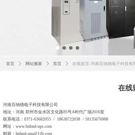
首页
ꄲ
网站搬家
ꄲ
首页
ꄲ
在线留言-河南百纳德电子科技有
在线
河南百纳德电子科技有限公司
地址：河南
郑州市金水区文化路
85
号
A
时代广场
2016
室
联系电话：0371-63682055 /
18638722038 / 18135676908
网址：www.hnbnd-ups.com
邮箱：hnbnd-ups@126.com