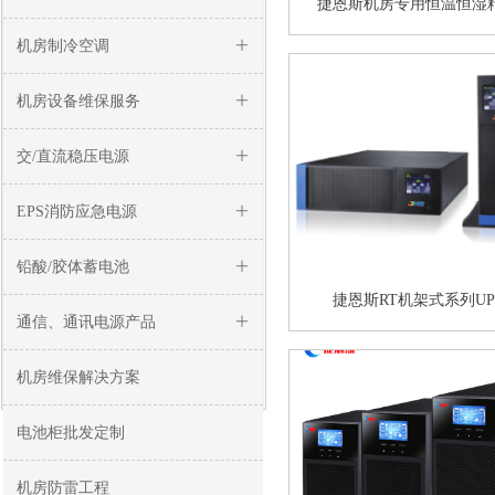
捷恩斯机房专用恒温恒湿
（3.5KW-60KW）
机房制冷空调
ꄶ
机房设备维保服务
ꄶ
交/直流稳压电源
ꄶ
EPS消防应急电源
ꄶ
铅酸/胶体蓄电池
ꄶ
捷恩斯RT机架式系列UP
通信、通讯电源产品
ꄶ
机房维保解决方案
电池柜批发定制
机房防雷工程